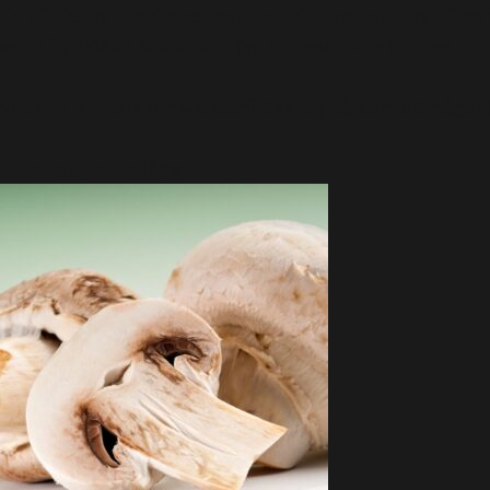
En till del av problemet, som enkelt kan kopplas till asp
varje flyttstäd i Stockholm jag tvingas bidra till. Jag 
Vad ska jag göra om 4 flyttar? Ska jag då, som 60-någon
Upptäck fler inlägg