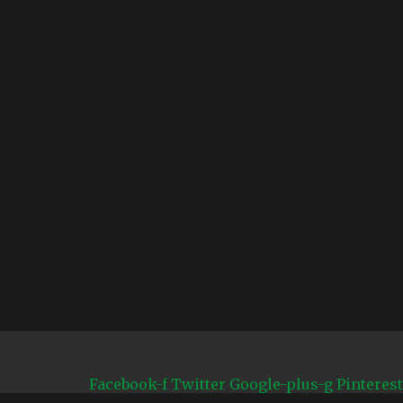
skt inte så
sig de önskade tidpunkterna från
, vilket kanske inte
Facebook-f
Twitter
Google-plus-g
Pinterest