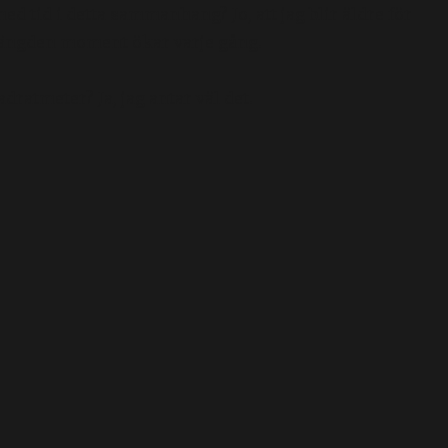
ed tid i detta sammanhang? Jo, att jag blir äldre för
ch mängden moment ökar varje gång.
ratmeter? Ja, jag antar väl det.