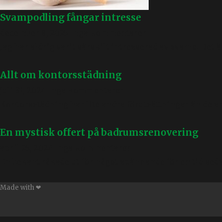
Svampodling fångar intresse
december 8, 2025
Inga kommentarer
Jag har aldrig varit särskilt intresserad av svamp. Det ä
Allt om kontorsstädning
juli 31, 2024
Inga kommentarer
Kontorsstädning har lite andra förutsättningar än de an
En mystisk offert på badrumsrenovering
april 25, 2024
Inga kommentarer
En bekant råkade ut för något spännande för en tid sed
Made with ❤