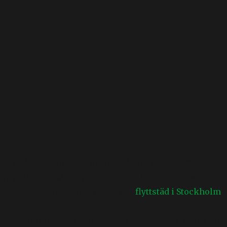
g ta på mig uppdrag som jag på förhand vet att jag inte 
 jag gick med på att hjälpa min vän Susanne att släppa u
 som jag ställt upp på handlar om
flyttstäd i Stockholm
.
ockholm genom denna text. Det har egentligen ganska lite 