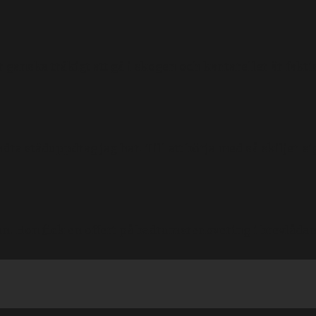
r ganska tråkigt att gå i skogen och kantareller är fakti
dra städuppdrag jag har. Till att börja med så skiljer 
an. Hon fick en offert på badrumsrenovering i brevlådan