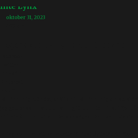
Inte Lynx
oktober 31, 2023
4:22 e m
I egenskap av flyttstäd i Stockholm
Facebook
Twitter
LinkedIn
Pinterest
Reddit
Påminn mig. Gör det, snälla ni. Påminn mig om att aldri
jag gett er samma uppmaning förut. Inte minst i fjol då
att bara öppna porten. Det ska sägas. Det nya projektet
Ja, jag kommer att kalla detta för just flyttstädet i St