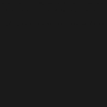
ekten innan, är tid. Och vad i all sin dar kan jag mena m
blir tröttare, svagare, klenare trots att mängden jobb o
ting-åring lyfta och skura och damma ett hus på 300 kvad