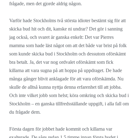
frågade, men det gjorde aldrig någon.
Varför hade Stockholms två största idioter bestämt sig för att
skicka bud hit och dit, kanske ni undrar? Det gör i sanning
jag också, och svaret är ganska enkelt: Det var Pierres
mamma som hade läst något om att det både var brist på folk
som kunde skicka bud i Stockholm och dessutom oförskämt
bra betalt. Ja, det var nog ordvalet oförskämt som fick
killarna att vara sugna på att hoppa på uppdraget. De hade
många gånger blivit anklagade för att vara oförskämda. Nu
skulle de alltså kunna nyttja denna erfarenhet till att jobba.
Och inte vilket jobb som helst; köra omkring och skicka bud i
Stockholm – en ganska tillfredsställande uppgift, i alla fall om
du frågade dem.
Första dagen för jobbet hade kommit och killarna var
exalterade. De sågs redan 1,5 timme innan första budet i