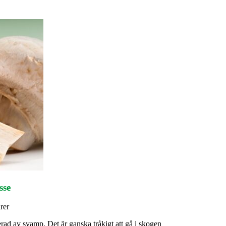
sse
rer
sserad av svamp. Det är ganska tråkigt att gå i skogen