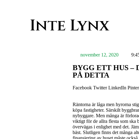
Inte Lynx
november 12, 2020
9:4
BYGG ETT HUS –
PÅ DETTA
Facebook
Twitter
LinkedIn
Pinter
Räntorna är låga men hyrorna stig
köpa fastigheter. Särskilt byggbran
nybyggare. Men många är förlorad
viktigt för de allra flesta som ska
övervägas i enlighet med det. Jämf
bäst. Slutligen finns det många alt
finansiering av huset måste också 