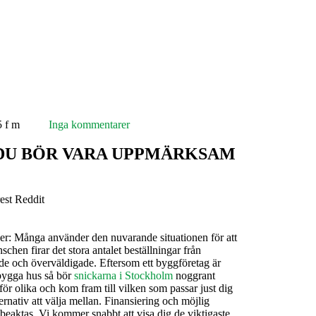
5 f m
Inga kommentarer
 DU BÖR VARA UPPMÄRKSAM
est
Reddit
er: Många använder den nuvarande situationen för att
schen firar det stora antalet beställningar från
e och överväldigade. Eftersom ett byggföretag är
 bygga hus så bör
snickarna i Stockholm
noggrant
ör olika och kom fram till vilken som passar just dig
ernativ att välja mellan. Finansiering och möjlig
beaktas. Vi kommer snabbt att visa dig de viktigaste