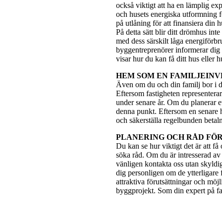
också viktigt att ha en lämplig e
och husets energiska utformning f
på utlåning för att finansiera din
På detta sätt blir ditt drömhus in
med dess särskilt låga energiförb
byggentreprenörer informerar dig
visar hur du kan få ditt hus eller 
HEM SOM EN FAMILJEINV
Även om du och din familj bor i di
Eftersom fastigheten representerar 
under senare år. Om du planerar e
denna punkt. Eftersom en senare h
och säkerställa regelbunden betal
PLANERING OCH RÅD FÖ
Du kan se hur viktigt det är att f
söka råd. Om du är intresserad av 
vänligen kontakta oss utan skyldig
dig personligen om de ytterligare 
attraktiva förutsättningar och möj
byggprojekt. Som din expert på fas