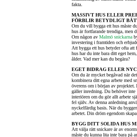
fakta.
MASSIVT HUS ELLER PRE
FÖRBLIR BETYDLIGT BÄ
Om du vill bygga ett hus måste d
hus är fortfarande trendiga, men 
Om någon av
Malmö snickarna
by
investering i framtiden och erbju
Att bygga ett hus betyder ofta att 
hus har du inte bara ditt eget hem,
ålder. Vad mer kan du begära?
EGET BIDRAG ELLER NY
Om du är mycket begåvad när det g
kombinera ditt egna arbete med sn
överens om i början av projektet. 
gäller inredning. Du behöver inte
interiören om du gör allt arbete sj
fel själv. Av denna anledning anv
nyckelfärdig basis. När du bygger 
arbetet. Din dröm egendom skapas p
BYGG DITT SOLIDA HUS 
Att välja rätt snickare är av enor
måste du kunna lita inte bara på a