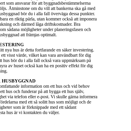
xpert som ansvarar för att byggnadsbestämmelserna
öljs. Åtminstone om du vill att bankerna ska gå med
 husbyggnad bör du i alla fall överväga dessa punkter.
te bara en riktig pärla, utan kommer också att imponera
rukning och därmed låga driftskostnader. Bra
 om sådana möjligheter under planeringsfasen och
husbyggnad att främjas optimalt.
ESTERING
tt nya hus är detta fortfarande en säker investering.
ett visst värde, vilket kan vara användbart för dig
tt hus bör du i alla fall också vara uppmärksam på
yra av huset också kan ha en positiv effekt för dig
ning.
R HUSBYGGNAD
å omfattande information om ett hus och vid behov
ett hus och funderar på att bygga ett hus själv,
het via telefon eller e-post. Vi skulle gärna informera
fördelarna med ett så solitt hus som möjligt och de
ligheter som är förknippade med ett sådant
ta hus är vi kontakten du väljer.