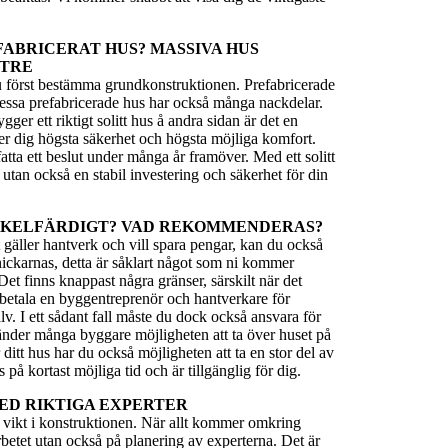
FABRICERAT HUS? MASSIVA HUS
TTRE
u först bestämma grundkonstruktionen. Prefabricerade
dessa prefabricerade hus har också många nackdelar.
gger ett riktigt solitt hus å andra sidan är det en
der dig högsta säkerhet och högsta möjliga komfort.
fatta ett beslut under många år framöver. Med ett solitt
 utan också en stabil investering och säkerhet för din
CKELFÄRDIGT? VAD REKOMMENDERAS?
äller hantverk och vill spara pengar, kan du också
ickarnas, detta är såklart något som ni kommer
Det finns knappast några gränser, särskilt när det
 betala en byggentreprenör och hantverkare för
älv. I ett sådant fall måste du dock också ansvara för
änder många byggare möjligheten att ta över huset på
ditt hus har du också möjligheten att ta en stor del av
å kortast möjliga tid och är tillgänglig för dig.
MED RIKTIGA EXPERTER
m vikt i konstruktionen. När allt kommer omkring
rbetet utan också på planering av experterna. Det är