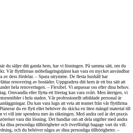
när du säljer ditt gamla hem, har vi lösningen. På samma sätt, om du
jekt. Vår flyttfirmas möbellagringstjänst kan vara en mycket användbar
ågra av dess fördelar. – Spara utrymme. De flesta hushåll har
erlättar renovering av bostäder. Uppgradera ditt hem är ett bra sätt att
under hela renoveringen. – Flexibel. Vi anpassar oss efter dina behov.
tag. Omvandla eller flytta ett företag kan vara svårt. Men återigen, vi
kontorsmöbler i hela staden. Vår professionellt utbildade personal är
anläggningar. Du kan vara lugn att veta att teamet från vår flyttfirma
Planerar du en flytt eller behöver du skicka en liten mängd material till
men vi vill inte spendera mer än räkningen. Med andra ord är det praxis
srörelser vara din lösning. Det handlar om att dela utgifter med andra
cka dina personliga tillhörigheter och överflödigt bagage vart du vill.
ledning, och du behöver några av dina personliga tillhörigheter. –