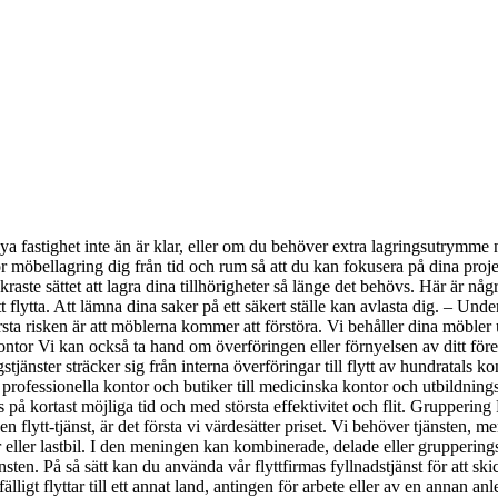
a fastighet inte än är klar, eller om du behöver extra lagringsutrymme 
ör möbellagring dig från tid och rum så att du kan fokusera på dina pro
äkraste sättet att lagra dina tillhörigheter så länge det behövs. Här är n
tt flytta. Att lämna dina saker på ett säkert ställe kan avlasta dig. – Und
ta risken är att möblerna kommer att förstöra. Vi behåller dina möbler 
kontor Vi kan också ta hand om överföringen eller förnyelsen av ditt före
ngstjänster sträcker sig från interna överföringar till flytt av hundratals 
professionella kontor och butiker till medicinska kontor och utbildnings
på kortast möjliga tid och med största effektivitet och flit. Gruppering 
n flytt-tjänst, är det första vi värdesätter priset. Vi behöver tjänsten, 
r eller lastbil. I den meningen kan kombinerade, delade eller gruppering
nsten. På så sätt kan du använda vår flyttfirmas fyllnadstjänst för att ski
igt flyttar till ett annat land, antingen för arbete eller av en annan an