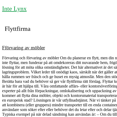
Inte Lynx
Flyttfirma
Fförvaring av möbler
Förvaring och förvaring av möbler Om du planerar en flytt, men din ny
inte flyttar, men funderar på att omdekoreras ditt nuvarande hem, frig
lösning för att möta olika omständigheter. Det här alternativet är det s
lagringsproblem. Vilket leder till onödigt kaos, särskilt när det gäller a
hålla rummen ser fräsch och ge huset en mysig atmosfär. Men den störs
Berätta bara vad du behöver så ger vår flyttfirma rätt förslag. Flyttar 
är här för att hjälpa till. Våra omfattande affärs- eller kontorsöverföri
experter på allt från förpackningar, omlokalisering och uppackning av 
kommer att flytta dina möbler, objekt och kontorsmaterial transporteras 
en europeisk stad? Lösningen är vår utfyllnadstjänst. När vi tänker på e
att kombinera (eller gruppera) mindre transporter till en enda containe
användare som söker efter eller behöver det du letar efter och delar tjä
Typiska exempel på när delad sändning kan användas är: – Om du tillfäll