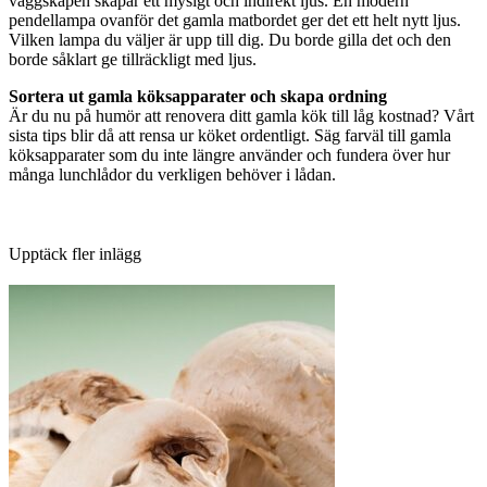
väggskåpen skapar ett mysigt och indirekt ljus. En modern
pendellampa ovanför det gamla matbordet ger det ett helt nytt ljus.
Vilken lampa du väljer är upp till dig. Du borde gilla det och den
borde såklart ge tillräckligt med ljus.
Sortera ut gamla köksapparater och skapa ordning
Är du nu på humör att renovera ditt gamla kök till låg kostnad? Vårt
sista tips blir då att rensa ur köket ordentligt. Säg farväl till gamla
köksapparater som du inte längre använder och fundera över hur
många lunchlådor du verkligen behöver i lådan.
Upptäck fler inlägg