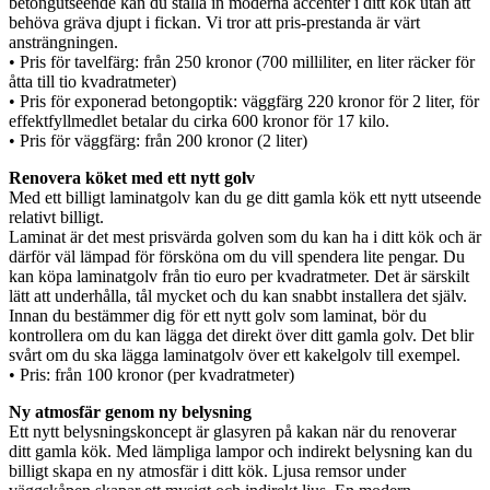
betongutseende kan du ställa in moderna accenter i ditt kök utan att
behöva gräva djupt i fickan. Vi tror att pris-prestanda är värt
ansträngningen.
• Pris för tavelfärg: från 250 kronor (700 milliliter, en liter räcker för
åtta till tio kvadratmeter)
• Pris för exponerad betongoptik: väggfärg 220 kronor för 2 liter, för
effektfyllmedlet betalar du cirka 600 kronor för 17 kilo.
• Pris för väggfärg: från 200 kronor (2 liter)
Renovera köket med ett nytt golv
Med ett billigt laminatgolv kan du ge ditt gamla kök ett nytt utseende
relativt billigt.
Laminat är det mest prisvärda golven som du kan ha i ditt kök och är
därför väl lämpad för försköna om du vill spendera lite pengar. Du
kan köpa laminatgolv från tio euro per kvadratmeter. Det är särskilt
lätt att underhålla, tål mycket och du kan snabbt installera det själv.
Innan du bestämmer dig för ett nytt golv som laminat, bör du
kontrollera om du kan lägga det direkt över ditt gamla golv. Det blir
svårt om du ska lägga laminatgolv över ett kakelgolv till exempel.
• Pris: från 100 kronor (per kvadratmeter)
Ny atmosfär genom ny belysning
Ett nytt belysningskoncept är glasyren på kakan när du renoverar
ditt gamla kök. Med lämpliga lampor och indirekt belysning kan du
billigt skapa en ny atmosfär i ditt kök. Ljusa remsor under