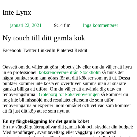
Inte Lynx
januari 22, 2021
9:14 f m
Inga kommentarer
Ny touch till ditt gamla kök
Facebook
Twitter
LinkedIn
Pinterest
Reddit
Oavsett om du väljer att göra jobbet själv eller om du väljer att hyra
in en professionell
köksrenoverare ifrån Stockholm
så finns det
några punkter som kan göras för att ditt kök ser som nytt ut. Dessa
punkter kommer inte kosta en överdriven summa utan är snarare
ganska billiga att utföra. Om du väljer att använda dig utav en
renoveringsfirma i
Göteborg för köksrenoveringen
så kommer du
nog inte bli missnöjd med resultatet eftersom de som utför
renoveringarna är experter inom området och vet vad som kommer
att få just ditt köp att se som nytt ut.
En ny färgbeläggning för det gamla köket
En ny väggfärg återupplivar ditt gamla kök och skyddar din budget:
Med trendfärger , svart tavelfärg eller väggfärg i exponerad