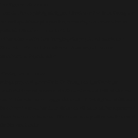
Takläggare i Stockholm
Letar du efter en pålitlig takläggare i Stockholm? Vi är ett företag som
har varit specialister på reparation, renovering och konstruktion av
platta tak i Stockholm i mer än 40 år.
Vi har redan slutfört flera framgångsrika projekt vid takarbeten i
Stockholm. För mer information om dessa projekt i och runt
Stockholm, se följande sidor:
Företag och individer
Många projekt vi genomför är för företag och ägarföreningar.
Emellertid är privat personer från Stockholm också i rätt händer hos
oss. Vill du veta mer om byggandet av ett miljövänligt tak på ditt hus i
Stockholm? Kanske har du en läcka och vill ha en hållbar reparation?
Tveka inte och kontakta oss. Titta också på de positiva reaktionerna vi
får från våra kunder.