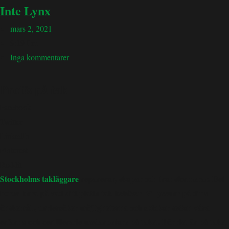
Inte Lynx
mars 2, 2021
9:19 f m
Inga kommentarer
Proffs på tak
Facebook
Twitter
LinkedIn
Pinterest
Reddit
Stockholms takläggare
reparerar, skapar och transformerar. Det
beror bara på vad ditt platta tak behöver. Vi lyssnar på dina
önskemål , undersöker möjligheterna och skickar sedan våra
erfarna och certifierade medarbetare på taket. För det är på taket