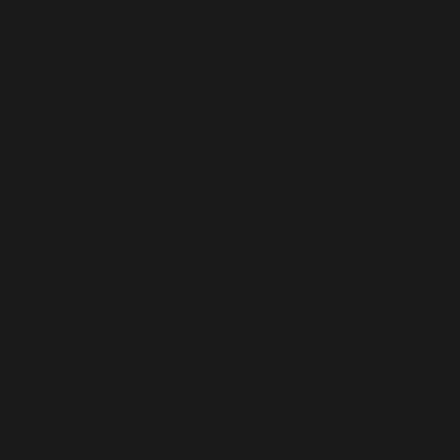
Takunderhåll Stockholm
Med ett plant tak är det viktigt att uppmärksamma underhållet uppe på
det. Om inget eller dåligt underhåll äger rum, är risken för läckage (och
därmed extra kostnader) mycket större. Även takrenovering av ett platt
tak kan förhindras genom korrekt underhåll. Som takläggare i
Stockholm är vi specialiserade på underhåll av platta tak.
Takreparation Stockholm
Om du drabbas av läckage eller skador på ditt platta tak, är det absolut
nödvändigt att detta repareras snabbt. Ju längre läckaget fortsätter,
desto större är chansen att hela takbeläggningen måste bytas ut. Att helt
byta ut taket innebär betydligt större kostnader än en (liten)
takreparation. Vi är det bästa valet om du letar efter en takläggare i
Stockholm.
Säkerheten först!