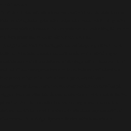
vi hör hemma.
På höjden, i frisk luft, stimuleras vår kreativitet och de bästa idéerna
föds: vandringsleder, gräsmattor, solpaneler, insekthotell, hängmattor,
återvunna plattor, terrasser. Du kan prata om tak under lång tid, men vi
inte bara pratar tak, vi luktar, känner och lever tak.
Lyckligtvis har Malmös takläggare kunnat hänge sig själva i mer än
trettio år. Vi arbetar endast med certifierade proffs: utbildning av
anställda sker vid ett specialiserat utbildningsinstitut. Dessutom är vi
anslutet till sektorsorganisationer, vi är erkända av kvalitetsmärkta
institut och vi har VCA- och KOMO- processcertifikaten.
Naturligtvis är dessa examensbevis, erkännanden och certifikat på
väggen. Men du hittar inte de examensbevis som vi är mest stolta över
på vårt kontor. De innehåller inte ord och signaturer, men de är en
starkare bekräftelse av vårt hantverk än alla dessa papperscertifikat
tillsammans. De verkliga diplomen är våra utförda takarbeten.