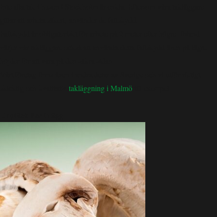
Inte alla tak i husen i Stockholm är enkla. Eftersom våra takläggare
gillar att arbeta säkert, använder de fallskydd.
Fallskydd är obligatoriskt för arbete på 2 meter eller högre. Ibland
väljer vår takläggare också att använda detta fallskydd även på lägre
höjder för att vara på den säkra sidan.
Vårt företag finns även i andra delar av Sverige och vi utför riktigt
skicklig och kvalitativ
takläggning i Malmö
till exempel.
Upptäck fler inlägg