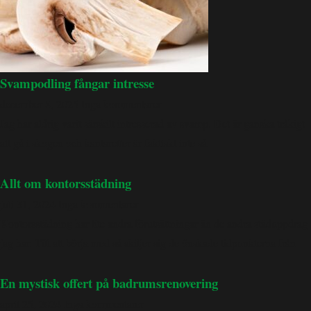
Svampodling fångar intresse
december 8, 2025
Inga kommentarer
Jag har aldrig varit särskilt intresserad av svamp. Det är ganska tråkigt
att gå i skogen och kantareller är faktiskt inte så
Allt om kontorsstädning
juli 31, 2024
Inga kommentarer
Kontorsstädning har lite andra förutsättningar än de andra städuppdrag
jag har. Till att börja med så skiljer sig de önskade tidpunkterna från
En mystisk offert på badrumsrenovering
april 25, 2024
Inga kommentarer