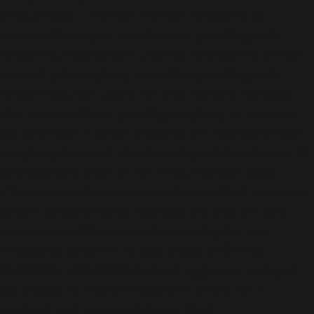
STOCKHOLM – läs även mer här Tjänsterna av
kontorsstädningen inkluderar en grundläggande
rengöring, regelbunden underhållsrengöring samt en
speciell golvrengöring med olika grundläggande
rengöringar, som utförs i en viss rotation. Kontakta
våra experter för en grundlig rengöring av kontoret
och övningsrum så ger vi dig råd om möjligheter och
rengöringsintervall. För ett trevligt arbete och även för
dina besökare krävs en ren miljö, eftersom detta
vittnar om professionalism och omedelbart skapar en
välkomnande atmosfär. Övertyga dig själv om våra
experters utmärkta prestationer och glöm inte
miljöförhållandena i ert eget arbete. STÖD FÖR
STÄDNING I KONTORSLOKALER Hygienisk renlighet
och skötsel av möblerna spelar en viktig roll i
samband med kontorsstädning. Så att