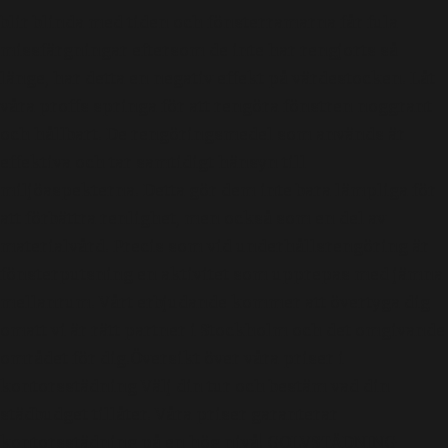
blir blinda med tiden och fönsterramarna får fula
missfärgningar eftersom de inte har rengjorts så
länge, har detta en negativ effekt på värdestocken. Låt
våra proffs springa för att rengöra fönstren noggrant
och hållbart. De rengöringsmedel som används är
effektiva och tar samtidigt hänsyn till
miljöaspekterna. Detta gör dem inte bara lämpliga för
att förbättra renlighet, men också som en del av
materialvård. Precis som vid underhållsrengöring är
fönsterputsning en aktivitet som upprepas med jämna
mellanrum. Vårt erbjudande kommer att övertyga dig
omatt vi är rätt partner i Stockholm och det omgivande
området för dig.Översikt över våra priser i
kontorsstädning Välj din tur och bestäm vad din
städbudget tillåter. Våra priser garanterar
kontorsstädning på en hög nivå! GOLVSTÄDNING