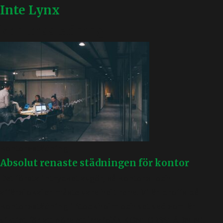
Inte Lynx
kontorsstädning
kontorsstädning
Absolut renaste städningen för kontor
Det första intrycket avgör, så kontors- och
affärslokaler måste vara helt rena. Vi är proffs på
kontorsstädning i Stockholm och vet vad som är
viktigt för att göra ett bra jobb! KONTORSSTÄDNING