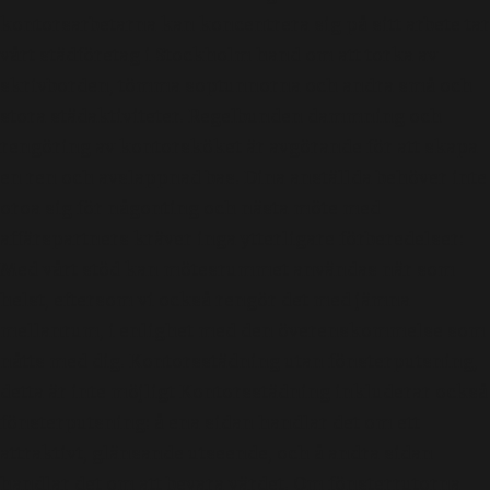
kontorsarbetarna kan koncentrera sig på sitt arbete tar
vårt städföretag i Stockholm hand om att torka av
skrivborden, tömma soptunnorna och andra små och
stora städaktiviteter. Regelbunden dammning och
rengöring av kontorsköket är avgörande för att skapa
en ren och avslappnad bas. Dina anställda behöver inte
oroa sig för någonting och nästa möte med
affärspartners kräver inga ytterligare förberedelser:
Med vårt stöd kan mötesrummet användas när som
helst, eftersom vi också rengör det med jämna
mellanrum, i enlighet med den överenskommelse som
nåtts med dig. Kontorsstädning utan fönsterputsning,
detta är inte möjligt Kontorsstädning inkluderar också
fönsterputsning: å ena sidan handlar det om ett
attraktivt, glänsande utseende, och å andra sidan
handlar det om att bevara värdet. Om fönsterrutorna