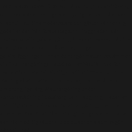
UNDER KONTORSSTÄDNING På kontor, industriföretag
och praxis är ett rent golv ett tydligt tecken på allvar.
Vi ser till att dina medarbetare och gäster känner sig i
goda händer från första steget in i byggnaden. Vår
professionella golvrengöring är exakt baserad på dina
specifikationer samt på den befintliga
golvbeläggningen. Innan du rengör mattan bestämmer
vi vilken rengöringsmetod som är bäst lämpad för
respektive material. Slutligen vill vi hitta en optimal
lösning så att mattan inte bleknar, men behåller sin
ursprungliga färg. Mattrengöring under
kontorsstädning i Göteborg Dammsugning mattan är
naturligtvis en del av kontoret rengöring, men mer
arbete behövs för att få en riktigt ren golv eller matta. I
samråd med dig sätter vi upp ett schema som avgör
när och med