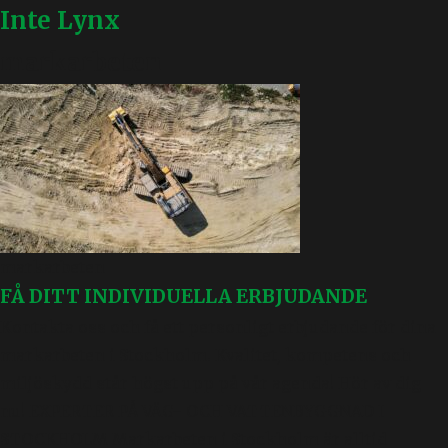
Inte Lynx
markarbeten
markarbeten
FÅ DITT INDIVIDUELLA ERBJUDANDE
Kontakta oss och få ett personligt erbjudande för dina
markarbeten i Stockholm. Kvalitet, kompetens och
miljöskydd står högst upp på vår agenda! Hör av dig
nu! EXPERTER PÅ VÄG- OCH VATTENBYGGNAD I
STOCKHOLM Markarbeten i Stockholm är alltid