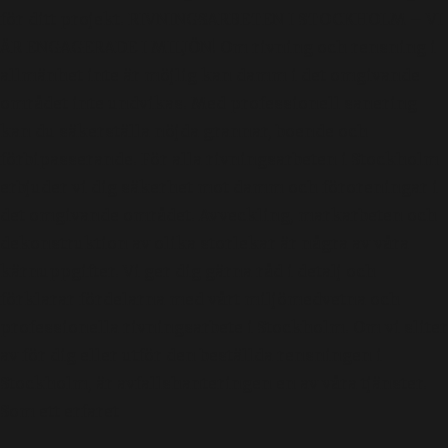
för ditt projekt. RIVNINGSARBETEN I STOCKHOLM – VI
ÄR ENGAGERADE I MILJÖN! Om rivning och rensning i
allmänhet inte är möjlig kan damm i det omgivande
området inte undvikas. Med professionell sanering
kan du säkerställa nöjda grannar, boende och
förbipasserande. För alla rivningsarbeten i Stockholm
erbjuder vi dig säkerhet mot damm och föroreningar i
det omgivande området. Avveckling, markarbeten och
dekonstruktion av olika storlekar är några av våra
kärnuppgifter. Vi ger dig gärna råd i detalj och
förklarar fördelarna med vårt miljömedvetna och
professionella rivningsarbete i Stockholm. Om vi sliter
av för dig eller utför den beställda rensningen i
Stockholm, är avfallshanteringen en av våra tjänster.
Som ett erfaret