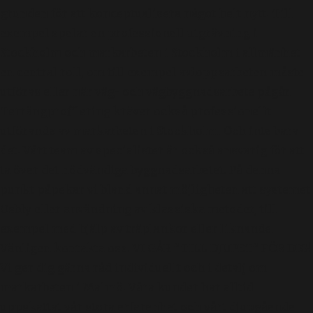
grunden för att konceptualisera något helt nytt. Till
exempel spelar en professionell utgrävning i
Stockholm och markarbeten i Stockholm i allmänhet
en central roll, om till exempel avloppsarbeten måste
utföras eller när väg- och vägbyggnadsarbete pågår.
Terrängprofilering kräver också professionellt
utförande av markarbeten i Stockholm. Och inte bara
det. Vårt team av specialister är också ansvarig för att
ta över det nödvändiga byggnadsarbetet. På denna
punkt påpekar vi bland annat möjligheten att systemet
Osbly eller användning av klassiska metoder, till
exempel med hjälp av träplankor eller liknande.
Vänligen kontakta oss. VI GÅR ”TILL DJUPET” FÖR DIG!
Vi ger dig gärna råd individuellt och i detalj om
markarbeten i Malmö. Våra kunder har alltid
uppskattat vår stora erfarenhet och vårt djupgående