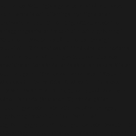
kunnande. Naturligtvis garanterar vi våra privata,
kommersiella och offentliga myndigheter ett
professionellt och tillförlitligt sätt att arbeta inom
anläggningsarbeten i Stockholm och utgrävning i
Stockholm. Med tanke på hur jorden ter sig i
Stockholm förlitar vi oss alltid på våra toppmoderna
maskiner och användning av toppkvalificerade
specialister. Detta är det enda sättet att säkerställa ett
optimalt genomförande av markarbeten i Stockholm.
MARKARBETEN I STOCKHOLM AV DET ERFARNA
TEAMET AV SPECIALISTER Du kan också läsa mer om
vår omfattande tjänsteportfölj när det gäller
muddringsarbete, installation av bärande lager,
utgrävning i Stockholm i samband med
utgrävningsgropar, rör- och grundarbete. Dessutom tar
vi över läggning av kablar och kablar samt utgrävning