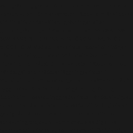
av utgrävning gropar för ditt hus eller kommersiella
konstruktion. För markarbeten i Stockholm är vi också
vid din sida under källarutgrävningen eller
grundutgrävningen i Stockholm. PROFESSIONALISM
SOM KAN SES – DIN PARTNER FÖR CIVILINGENJÖR
STOCKHOLM Med ett markarbete i Stockholm börjar
nästan varje byggprojekt. Vi är stolta över att kunna
bidra inom området för markarbeten i Stockholm och
när det gäller området anläggningsarbeten i
Stockholm och att bokstavligen kunna sätta fart på ditt
byggprojekt. Speciellt när det gäller utgrävning i
Stockholm – oavsett byggnadsarbete – är det viktigt att
du kan lita på en erfaren professionell. Vi är glada att
ge dig råd när som helst om din konstruktion och
schaktning projekt. Vi kommer att visa dig vilka
tekniker och arbetssteg som är särskilt fördelaktiga